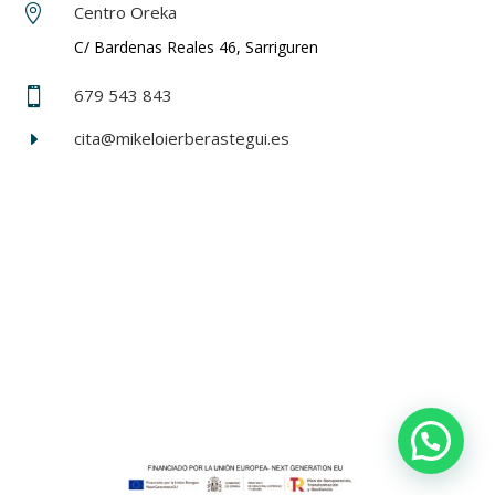
Centro Oreka

C/ Bardenas Reales 46, Sarriguren
679 543 843

cita@mikeloierberastegui.es
E