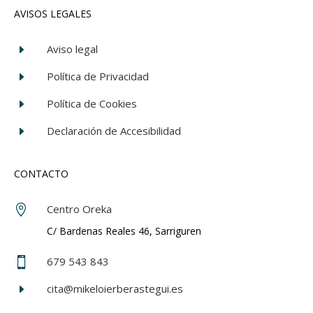
AVISOS LEGALES
Aviso legal
E
Política de Privacidad
E
Política de Cookies
E
Declaración de Accesibilidad
E
CONTACTO
Centro Oreka

C/ Bardenas Reales 46, Sarriguren
679 543 843

cita@mikeloierberastegui.es
E